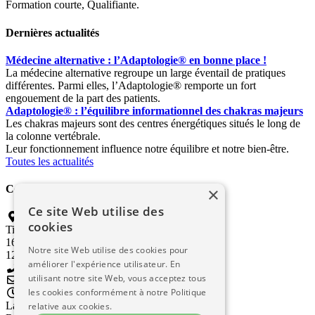
Formation courte, Qualifiante.
Dernières actualités
Médecine alternative : l’Adaptologie® en bonne place !
La médecine alternative regroupe un large éventail de pratiques
différentes. Parmi elles, l’Adaptologie® remporte un fort
engouement de la part des patients.
Adaptologie® : l’équilibre informationnel des chakras majeurs
Les chakras majeurs sont des centres énergétiques situés le long de
la colonne vertébrale.
Leur fonctionnement influence notre équilibre et notre bien-être.
Toutes les actualités
Contactez-nous
×
Ce site Web utilise des
Jean Grazon : Adaptologue
cookies
Titre enregistré INPI n° 4539989
16 Avenue Jean Jaurès
Notre site Web utilise des cookies pour
12100 Millau
améliorer l'expérience utilisateur. En
05 65 59 15 26 (sur répondeur)
utilisant notre site Web, vous acceptez tous
contact@luniteducorps.fr
les cookies conformément à notre Politique
Uniquement sur rendez-vous.
Laissez votre message sur le répondeur.
relative aux cookies.