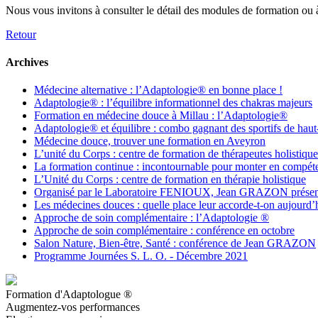
Nous vous invitons à consulter le détail des modules de formation ou
Retour
Archives
Médecine alternative : l’Adaptologie® en bonne place !
Adaptologie® : l’équilibre informationnel des chakras majeurs
Formation en médecine douce à Millau : l’Adaptologie®
Adaptologie® et équilibre : combo gagnant des sportifs de haut
Médecine douce, trouver une formation en Aveyron
L’unité du Corps : centre de formation de thérapeutes holistique
La formation continue : incontournable pour monter en compét
L’Unité du Corps : centre de formation en thérapie holistique
Organisé par le Laboratoire FENIOUX, Jean GRAZON présent
Les médecines douces : quelle place leur accorde-t-on aujourd’
Approche de soin complémentaire : l’Adaptologie ®
Approche de soin complémentaire : conférence en octobre
Salon Nature, Bien-être, Santé : conférence de Jean GRAZON
Programme Journées S. L. O. - Décembre 2021
Formation d'Adaptologue ®
Augmentez-vos performances