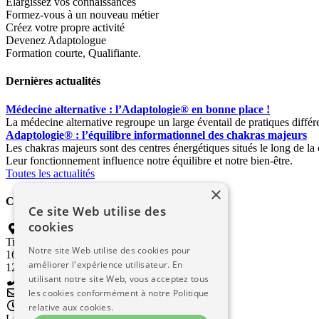
Elargissez vos connaissances
Formez-vous à un nouveau métier
Créez votre propre activité
Devenez Adaptologue
Formation courte, Qualifiante.
Dernières actualités
Médecine alternative : l’Adaptologie® en bonne place !
La médecine alternative regroupe un large éventail de pratiques différ
Adaptologie® : l’équilibre informationnel des chakras majeurs
Les chakras majeurs sont des centres énergétiques situés le long de la
Leur fonctionnement influence notre équilibre et notre bien-être.
Toutes les actualités
×
Contactez-nous
Ce site Web utilise des
cookies
Jean Grazon : Adaptologue
Titre enregistré INPI n° 4539989
Notre site Web utilise des cookies pour
16 Avenue Jean Jaurès
améliorer l'expérience utilisateur. En
12100 Millau
utilisant notre site Web, vous acceptez tous
05 65 59 15 26 (sur répondeur)
les cookies conformément à notre Politique
contact@luniteducorps.fr
Uniquement sur rendez-vous.
relative aux cookies.
Laissez votre message sur le répondeur.